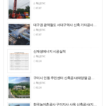
혁신ENC
07.07
대구권 광역철도 서대구역사 신축 기타공사…
혁신ENC
07.07
신재생에너지 시공실적
혁신ENC
02.24
구미시 인동 주민센터 신축공사(태양열 급…
혁신ENC
02.24
한국농어촌공사 구미지사 사옥 신축공사(지…