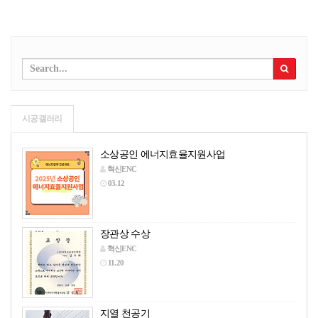
시공갤러리
소상공인 에너지효율지원사업
혁신ENC
03.12
장관상 수상
혁신ENC
11.20
지열 천공기