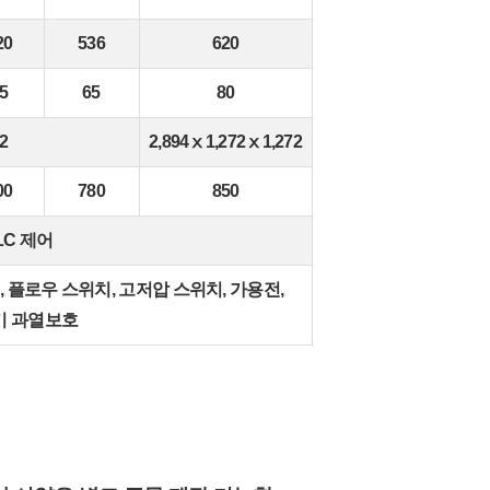
20
536
620
5
65
80
2
2,894ⅹ1,272ⅹ1,272
00
780
850
LC 제어
 플로우 스위치, 고저압 스위치, 가용전,
기 과열보호