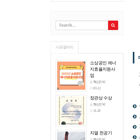
시공갤러리
소상공인 에너
지효율지원사
업
혁신ENC
03.12
장관상 수상
혁신ENC
11.20
지열 천공기
혁신ENC