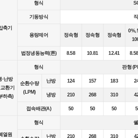
형식
S
기동방식
압축기
0%, 
용량제어
정속형
정속형
정속형
10
법정냉동능력(톤)
8.58
10.81
12.41
8.5
형식
판형 (P
냉·난방
난방
124
157
183
2
순환수량
열교환기
(LPM)
냉방
210
268
310
4
(부하측)
접속배관(A)
50
50
50
5
형식
폐열원
난방
210
268
310
4