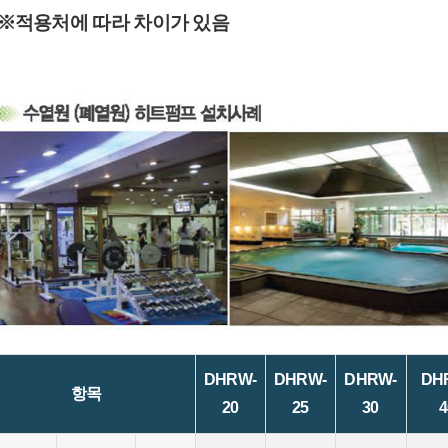
※적용처에 따라 차이가 있음
DHRW-
DHRW-
DHRW-
DH
항목
20
25
30
4