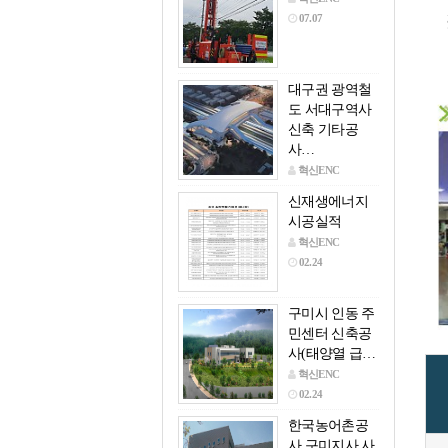
07.07
대구권 광역철
도 서대구역사
신축 기타공
사…
혁신ENC
07.07
신재생에너지
시공실적
혁신ENC
02.24
구미시 인동 주
민센터 신축공
사(태양열 급…
혁신ENC
02.24
한국농어촌공
사 구미지사 사