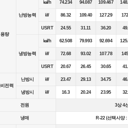
㎉/h
74.234
94.087
109.467
148
난방능력
㎾
86.32
109.40
127.29
172
USRT
24.55
31.11
36.20
49
용량
㎉/h
62.508
79.993
92.694
125
냉방능력
㎾
72.68
93.02
107.78
145
USRT
20.67
26.45
30.65
41
난방시
㎾
23.47
29.13
34.75
46
소비전력
냉방시
㎾
16.3
20.24
23.95
32
전원
3상 4선
냉매
R-22 (선택사양 : 