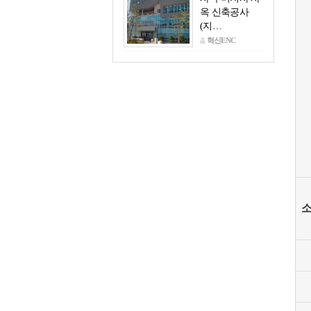
옥 신축공사
(지…
혁신ENC
02.24