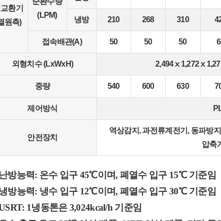
순환수량
열교환기
(LPM)
냉방
210
268
310
4
(열원측)
접속배관(A)
50
50
50
6
외형치수 (LxWxH)
2,494ⅹ1,272ⅹ1,27
중량
540
600
630
7
제어방식
P
역상감지, 과전류계전기, 동파방지,
안전장치
압축
난방능력:
온수 입구 45℃이며, 폐열수 입구 15℃ 기준임
냉방능력:
냉수 입구 12℃이며, 폐열수 입구 30℃ 기준임
USRT:
1냉동톤은 3,024kcal/h 기준임