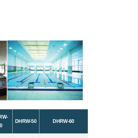
RW-
DHRW-50
DHRW-60
0